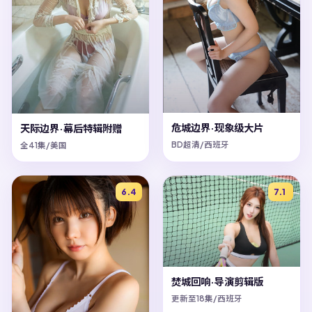
危城边界·现象级大片
天际边界·幕后特辑附赠
BD超清/西班牙
全41集/美国
6.4
7.1
焚城回响·导演剪辑版
更新至18集/西班牙