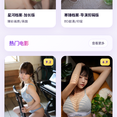
星河档案·加长版
寒锋档案·导演剪辑版
臻彩画质/英国
BD超清/印度
热门电影
查看更多
9.2
6.9