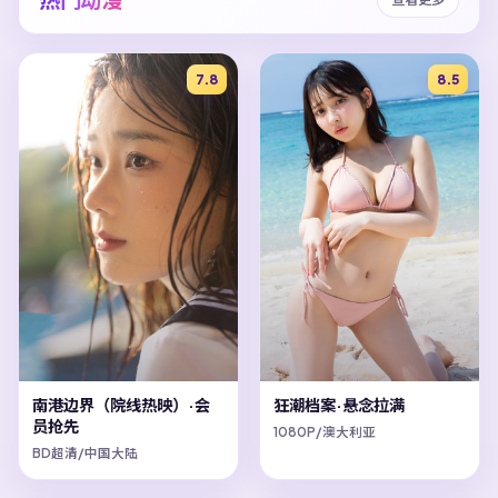
7.8
8.5
南港边界（院线热映）·会
狂潮档案·悬念拉满
员抢先
1080P/澳大利亚
BD超清/中国大陆