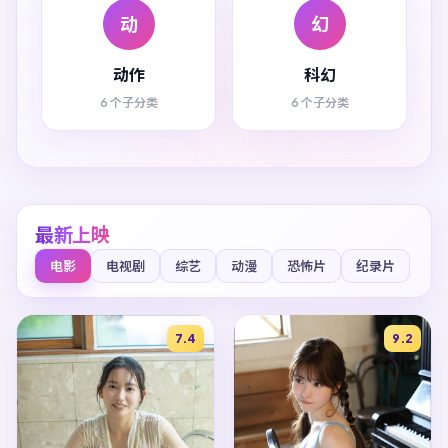
动
幻
动作
科幻
6 个子分类
6 个子分类
最新上映
电影
电视剧
综艺
动漫
恐怖片
纪录片
7.4
9.2