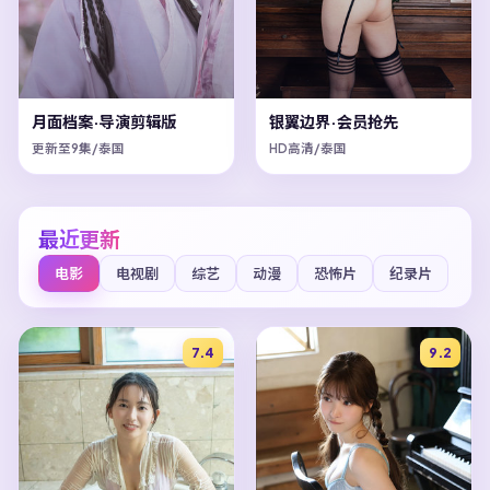
月面档案·导演剪辑版
银翼边界·会员抢先
更新至9集/泰国
HD高清/泰国
最近更新
电影
电视剧
综艺
动漫
恐怖片
纪录片
7.4
9.2