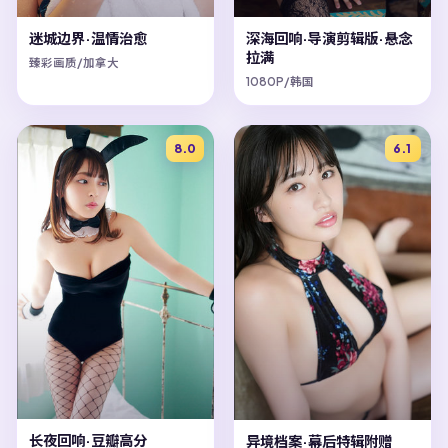
迷城边界·温情治愈
深海回响·导演剪辑版·悬念
拉满
臻彩画质/加拿大
1080P/韩国
8.0
6.1
长夜回响·豆瓣高分
异境档案·幕后特辑附赠