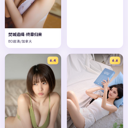
焚城追缉·终章归来
BD超清/加拿大
6.4
6.6