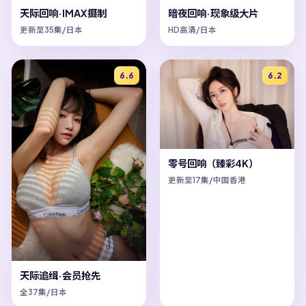
天际回响·IMAX摄制
暗夜回响·现象级大片
更新至35集/日本
HD高清/日本
6.6
6.2
零号回响（臻彩4K）
更新至17集/中国香港
天际追缉·会员抢先
全37集/日本