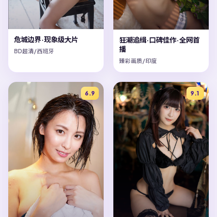
危城边界·现象级大片
狂潮追缉·口碑佳作·全网首
播
BD超清/西班牙
臻彩画质/印度
6.9
9.1