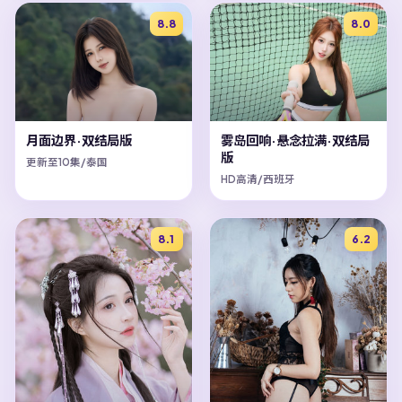
8.8
8.0
月面边界·双结局版
雾岛回响·悬念拉满·双结局
版
更新至10集/泰国
HD高清/西班牙
8.1
6.2