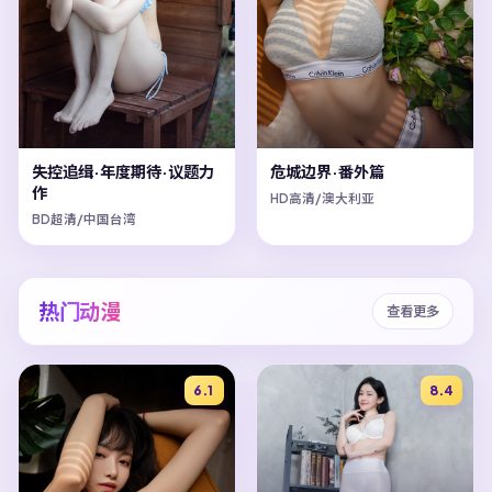
失控追缉·年度期待·议题力
危城边界·番外篇
作
HD高清/澳大利亚
BD超清/中国台湾
热门动漫
查看更多
6.1
8.4