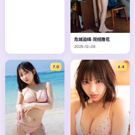
危城追缉·完结撒花
2025-12-05
7.0
6.4