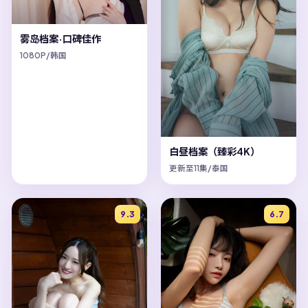
雾岛档案·口碑佳作
1080P/韩国
白昼档案（臻彩4K）
更新至11集/泰国
9.3
6.7