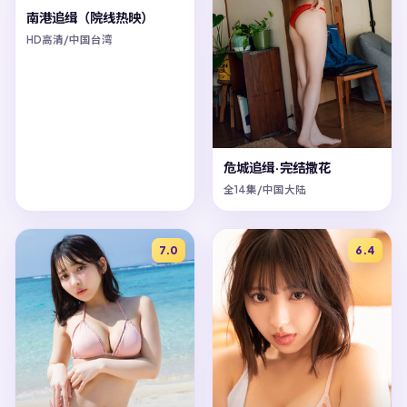
南港追缉（院线热映）
HD高清/中国台湾
危城追缉·完结撒花
全14集/中国大陆
7.0
6.4