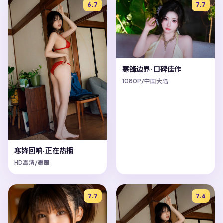
6.7
7.7
寒锋边界·口碑佳作
1080P/中国大陆
寒锋回响·正在热播
HD高清/泰国
7.7
7.6