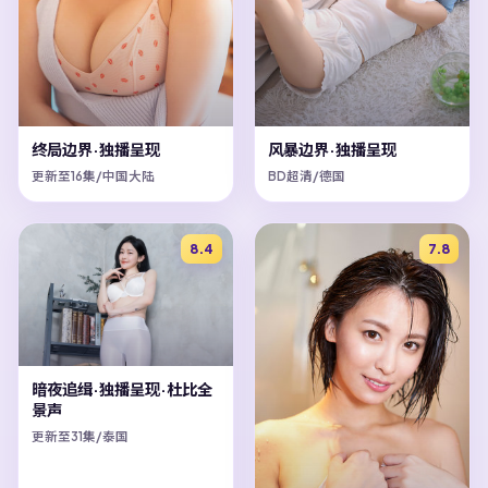
终局边界·独播呈现
风暴边界·独播呈现
更新至16集/中国大陆
BD超清/德国
8.4
7.8
暗夜追缉·独播呈现·杜比全
景声
更新至31集/泰国