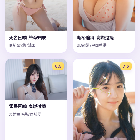
无名回响·终章归来
断桥追缉·高燃过瘾
更新至9集/法国
BD超清/中国香港
8.5
7.3
零号回响·高燃过瘾
更新至14集/西班牙