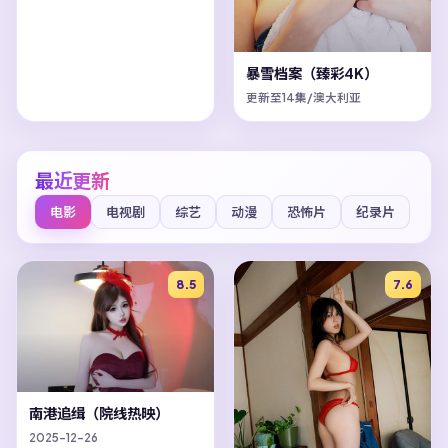
暴雪档案（臻彩4K）
更新至14集/澳大利亚
最近更新
电影
电视剧
综艺
动漫
恐怖片
纪录片
8.5
7.6
南港追缉（院线热映）
2025-12-26