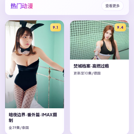
热门动漫
查看更多
9.1
9.4
焚城档案·高燃过瘾
更新至10集/德国
暗夜边界·番外篇·IMAX摄
制
全39集/泰国