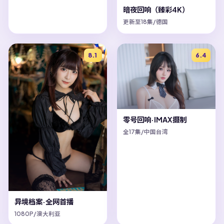
暗夜回响（臻彩4K）
更新至18集/德国
8.1
6.4
零号回响·IMAX摄制
全17集/中国台湾
异境档案·全网首播
1080P/澳大利亚