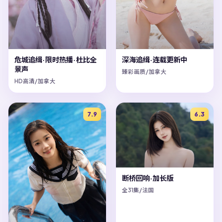
危城追缉·限时热播·杜比全
深海追缉·连载更新中
景声
臻彩画质/加拿大
HD高清/加拿大
7.9
6.3
断桥回响·加长版
全31集/法国