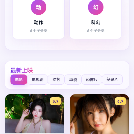
动
幻
动作
科幻
6 个子分类
6 个子分类
最新上映
电影
电视剧
综艺
动漫
恐怖片
纪录片
8.9
6.9