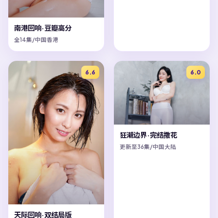
南港回响·豆瓣高分
全14集/中国香港
6.6
6.0
狂潮边界·完结撒花
更新至36集/中国大陆
天际回响·双结局版