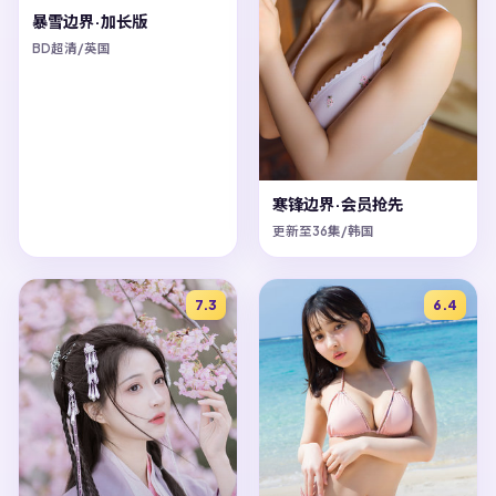
暴雪边界·加长版
BD超清/英国
寒锋边界·会员抢先
更新至36集/韩国
7.3
6.4