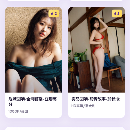
6.2
6.1
危城回响·全网首播·豆瓣高
雾岛回响·前传故事·加长版
分
HD高清/意大利
1080P/英国