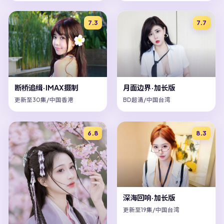
7.3
7.7
断桥追缉·IMAX摄制
月面边界·加长版
更新至30集/中国香港
BD超清/中国台湾
6.8
8.3
深海回响·加长版
更新至19集/中国台湾