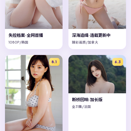
失控档案·全网首播
深海追缉·连载更新中
1080P/韩国
臻彩画质/加拿大
8.1
6.3
断桥回响·加长版
全31集/法国